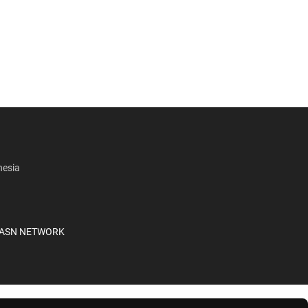
nesia
A
SN NETWORK