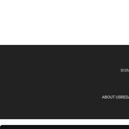
BISN
ABOUT US
RED