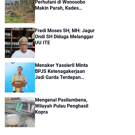
Perhutani di Wonosobo
Makin Parah, Kades
Sikunang: Saya Prihatin
Fredi Moses SH, MH: Jagur
Ondi SH Diduga Melanggar
UU ITE
Menaker Yassierli Minta
BPJS Ketenagakerjaan
Jadi Garda Terdepan
Pencegahan Kecelakaan
Kerja
Mengenal Pasilambena,
Wilayah Pulau Penghasil
Kopra