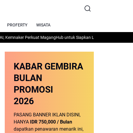
PROFERTY
WISATA
naker Perkuat MagangHub untuk Siapkan Lulusan Siap Kerja
Mengenal P
KABAR GEMBIRA
BULAN
PROMOSI
2026
PASANG BANNER IKLAN DISINI,
HANYA
IDR 750,000 / Bulan
dapatkan penawaran menarik ini,