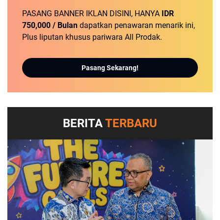
PASANG BANNER IKLAN DISINI, HANYA
IDR
750,000 / Bulan
dapatkan penawaran menarik ini,
Plus liputan khusus pariwara All Prodak.
Pasang Sekarang!
BERITA
TERBARU