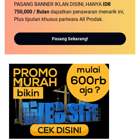
PASANG BANNER IKLAN DISINI, HANYA
IDR
750,000 / Bulan
dapatkan penawaran menarik ini,
Plus liputan khusus pariwara All Prodak.
Pasang Sekarang!