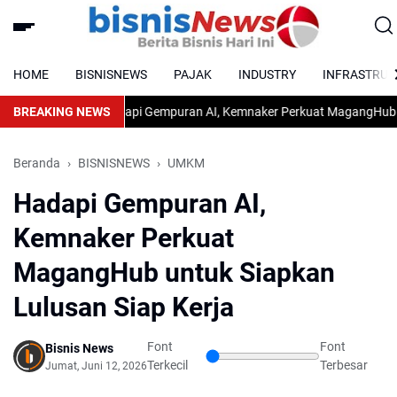
HOME
BISNISNEWS
PAJAK
INDUSTRY
INFRASTRUC
BREAKING NEWS
Hadapi Gempuran AI, Kemnaker Perkuat MagangHub untuk S
Beranda
BISNISNEWS
UMKM
Hadapi Gempuran AI,
Kemnaker Perkuat
MagangHub untuk Siapkan
Lulusan Siap Kerja
Font
Font
Bisnis News
Terkecil
Terbesar
Jumat, Juni 12, 2026