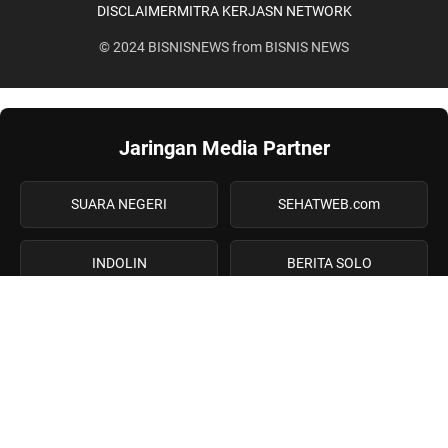
DISCLAIMER
MITRA KERJA
SN NETWORK
© 2024
BISNISNEWS
from
BISNIS NEWS
Jaringan Media Partner
SUARA NEGERI
SEHATWEB.com
INDOLIN
BERITA SOLO
CIREBON RAYA
PASUNDAN POS
SENEKO NEWS
BERITA INDONESIA
WARGA LAMPUNG