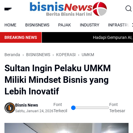
HOME
BISNISNEWS
PAJAK
INDUSTRY
INFRASTRUC
BREAKING NEWS
Hadapi Gempuran AI, Kemna
Beranda
BISNISNEWS
KOPERASI
UMKM
Sultan Ingin Pelaku UMKM
Miliki Mindset Bisnis yang
Lebih Inovatif
Font
Font
Bisnis News
Terkecil
Terbesar
Sabtu, Januari 24, 2026